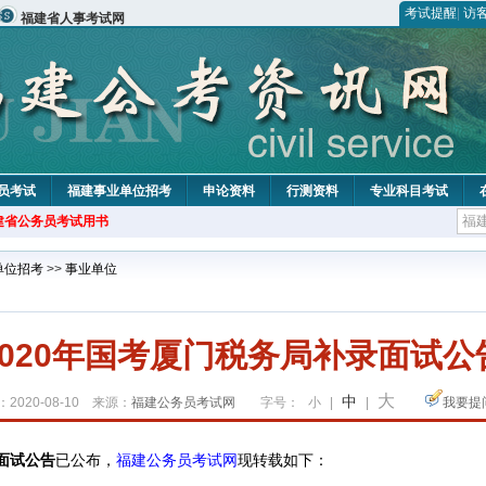
考试提醒
|
访
福建省人事考试网
员考试
福建事业单位招考
申论资料
行测资料
专业科目考试
建省公务员考试用书
单位招考
>>
事业单位
2020年国考厦门税务局补录面试公
大
中
2020-08-10 来源：
福建公务员考试网
字号：
小
|
|
我要提
录面试公告
已公布，
福建公务员考试网
现转载如下：