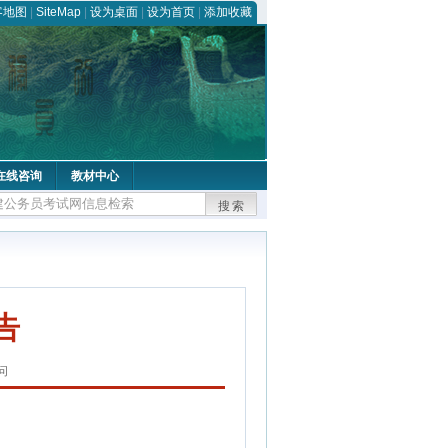
客地图
|
SiteMap
|
设为桌面
|
设为首页
|
添加收藏
在线咨询
教材中心
搜索
告
问