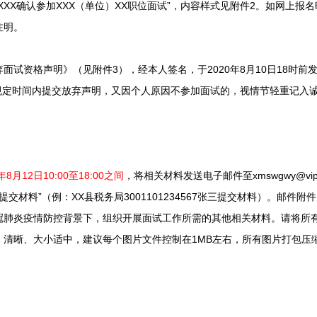
X确认参加XXX（单位）XX职位面试”，内容样式见附件2。如网上报
注明。
资格声明》（见附件3），经本人签名，于2020年8月10日18时前
com。未在规定时间内提交放弃声明，又因个人原因不参加面试的，视情节轻重记入
年8月12日10:00至18:00之间
，将相关材料发送电子邮件至xmswgwy@vip
提交材料”（例：XX县税务局3001101234567张三提交材料）。邮件
冠肺炎疫情防控背景下，组织开展面试工作所需的其他相关材料。请将所
清晰、大小适中，建议每个图片文件控制在1MB左右，所有图片打包压缩为
：