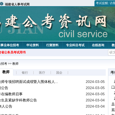
考试提醒
|
访
福建省人事考试网
建事业单位招考
申论资料
行测资料
专业科目考试
在线咨询
教
建省公务员考试用书
位招考
>>
教师
教师
考
|
|
|
|
银行
医疗
国企
教师专项招聘面试成绩暨入围体检人...
2024-03-05
门
聘公告
2024-03-05
非在编教师启事
2024-03-05
业生及紧缺学科教师公告
2024-03-04
员
4人公告
2024-03-04
资