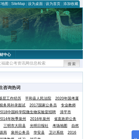
客地图
|
SiteMap
|
设为桌面
|
设为首页
|
添加收藏
材中心
搜索
生咨询热词
基层工作经历
平和县人民法院
2020年国考厦
税务局补录面试
2017国家公务员
专业教师
2018中国科学院微生物实验室招聘
漳平市
2014年秋季泉州
2016年泉州
省直政府公务
三明市大田县
光明日报社
考场地图
自然
源局
泉州公务员
华安县
卫计系统
2016