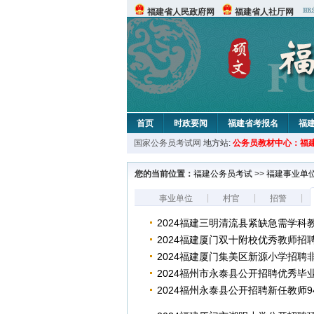
福建省人民政府网
福建省人社厅网
首页
时政要闻
福建省考报名
福
国家公务员考试网
地方站:
公务员教材中心：福
您的当前位置：
福建公务员考试
>>
福建事业单
|
|
|
事业单位
村官
招警
2024福建三明清流县紧缺急需学科
2024福建厦门双十附校优秀教师招
2024福建厦门集美区新源小学招聘
2024福州市永泰县公开招聘优秀毕
2024福州永泰县公开招聘新任教师9